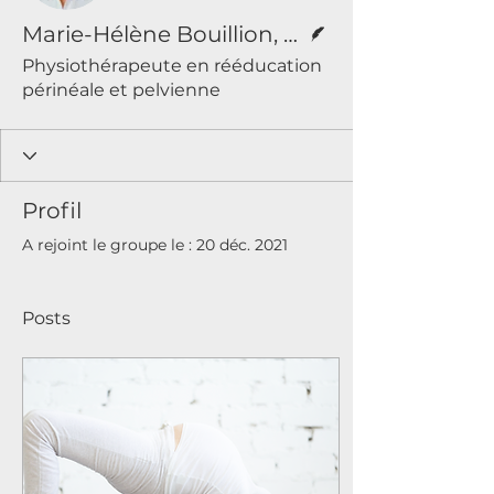
Écrivain
Marie-Hélène Bouillion, B. Sc. pht
Physiothérapeute en rééducation
périnéale et pelvienne
Profil
A rejoint le groupe le : 20 déc. 2021
Posts