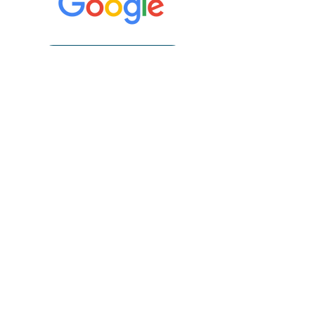
Laisser un avis
RV EN LIGNE
450-641-4610
info@vivaphysiosante.com
URGENCE-CONSEILS