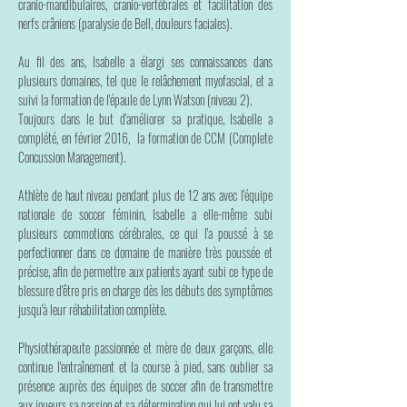
cranio-mandibulaires, cranio-vertébrales et facilitation des
nerfs crâniens (paralysie de Bell, douleurs faciales).
Au fil des ans, Isabelle a élargi ses connaissances dans
plusieurs domaines, tel que le relâchement myofascial, et a
suivi la formation de l'épaule de Lynn Watson (niveau 2).
Toujours dans le but d'améliorer sa pratique, Isabelle a
complété, en février 2016, la formation de CCM (Complete
Concussion Management).
Athlète de haut niveau pendant plus de 12 ans avec l'équipe
nationale de soccer féminin, Isabelle a elle-même subi
plusieurs commotions cérébrales, ce qui l'a poussé à se
perfectionner dans ce domaine de manière très poussée et
précise, afin de permettre aux patients ayant subi ce type de
blessure d'être pris en charge dès les débuts des symptômes
jusqu'à leur réhabilitation complète.
Physiothérapeute passionnée et mère de deux garçons, elle
continue l'entraînement et la course à pied, sans oublier sa
présence auprès des équipes de soccer afin de transmettre
aux joueurs sa passion et sa détermination qui lui ont valu sa