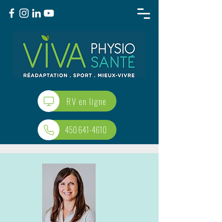
RV en ligne
450 641-4610