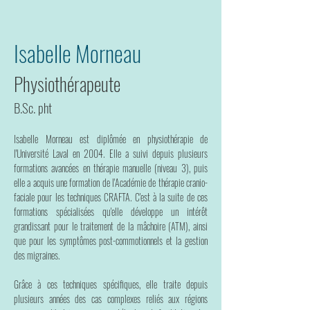
Isabelle Morneau
Physiothérapeute
B.Sc. pht
Isabelle Morneau est diplômée en physiothérapie de
l'Université Laval en 2004. Elle a suivi depuis plusieurs
formations avancées en thérapie manuelle (niveau 3), puis
elle a acquis une formation de l'Académie de thérapie cranio-
faciale pour les techniques CRAFTA. C'est à la suite de ces
formations spécialisées qu'elle développe un intérêt
grandissant pour le traitement de la mâchoire (ATM), ainsi
que pour les symptômes post-commotionnels et la gestion
des migraines.
Grâce à ces techniques spécifiques, elle traite depuis
plusieurs années des cas complexes reliés aux régions