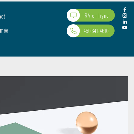
RV en ligne
act
rmée
450 641-4610