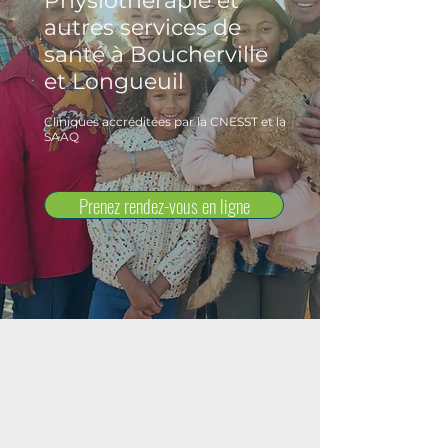
Physiothérapie et
autres services de
santé à Boucherville
et Longueuil
Cliniques accréditées par la CNESST et la
SAAQ
Prenez rendez-vous en ligne