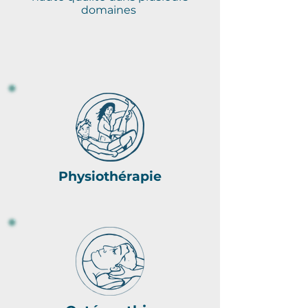
domaines
Physiothérapie