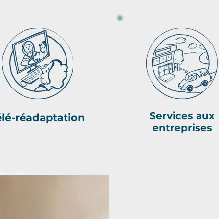
Services aux
élé-réadaptation
entreprises
NOUS P