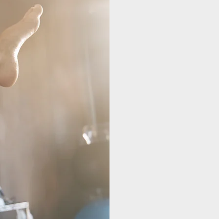
BEAUCO
NE LE P
Chez
VIVA
PHYS
multidisciplinai
et de votre mieux
Notre équipe est
professionnels 
les facultés de 
grande variété d’
domaine de la sa
pratique.
Leur vaste expér