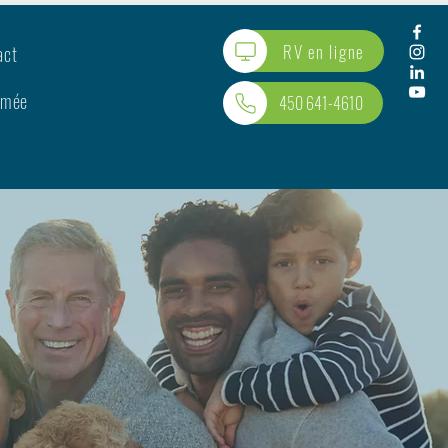
RV en ligne
act
rmée
450 641-4610