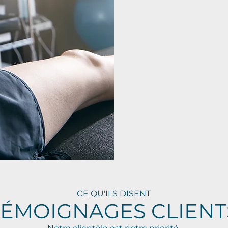
permet de répon
conditions et de
mentale afin de 
objectifs de réa
Vous remettre su
pleinement vos a
potentiel et vous
mission!
CE QU'ILS DISENT
TÉMOIGNAGES CLIENT