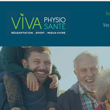
Ac
Vos
Stationnement gratuit et accè
Physiothéra
autres serv
à Bouchervi