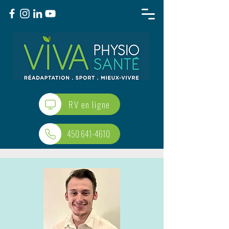
RV en ligne
450 641-4610