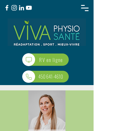
RV en ligne
450 641-4610