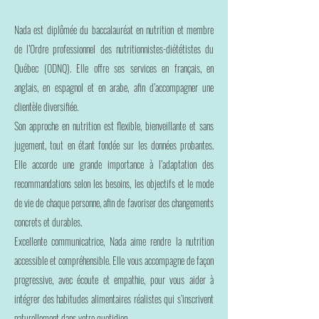
Nada est diplômée du baccalauréat en nutrition et membre
de l’Ordre professionnel des nutritionnistes-diététistes du
Québec (ODNQ). Elle offre ses services en français, en
anglais, en espagnol et en arabe, afin d’accompagner une
clientèle diversifiée.
Son approche en nutrition est flexible, bienveillante et sans
jugement, tout en étant fondée sur les données probantes.
Elle accorde une grande importance à l’adaptation des
recommandations selon les besoins, les objectifs et le
mode
de vie de chaque personne, afin de favoriser des changements
concrets et durables.
Excellente communicatrice, Nada aime rendre la nutrition
accessible et compréhensible. Elle vous accompagne de façon
progressive, avec écoute et empathie, pour vous aider à
intégrer des habitudes alimentaires réalistes qui s’inscrivent
naturellement dans votre quotidien.