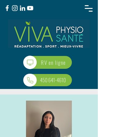
RV en ligne
450 641-4610