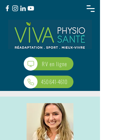
RV en ligne
450 641-4610